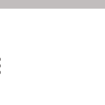
)
)
)