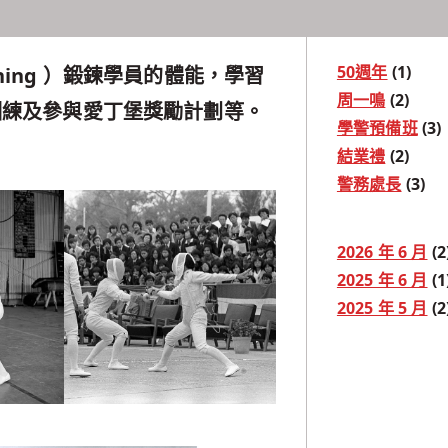
50週年
(1)
ining ）鍛鍊學員的體能，學習
周一鳴
(2)
訓練及參與愛丁堡獎勵計劃等。
學警預備班
(3)
結業禮
(2)
警務處長
(3)
2026 年 6 月
(2
2025 年 6 月
(1
2025 年 5 月
(2